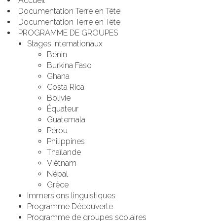
Accueil
Documentation Terre en Tête
Documentation Terre en Tête
PROGRAMME DE GROUPES
Stages internationaux
Bénin
Burkina Faso
k
Ghana
Costa Rica
Bolivie
Équateur
Guatemala
Pérou
Philippines
Thaïlande
Viêtnam
Népal
Grèce
Immersions linguistiques
Programme Découverte
Programme de groupes scolaires