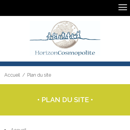
Close
Accueil
Plan du site
• PLAN DU SITE •