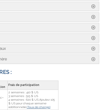
maux
hère
ES :
Frais de participation
ption
2 semaines : 410 $ US
3 semaines : 515 $ US
N +
4 semaines : 620 $ US Ajoutez 105
$ US pour chaque semaine
additionnelle.
(Taux de change)