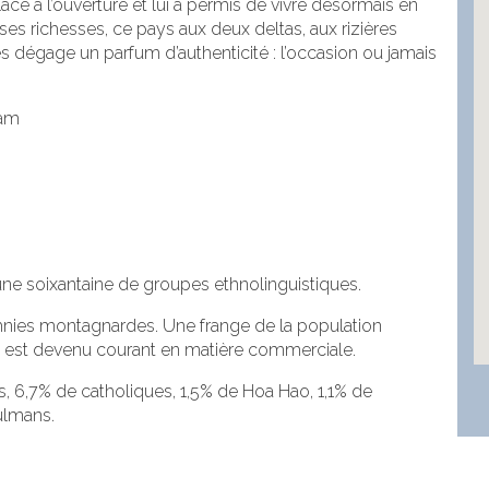
place à l’ouverture et lui a permis de vivre désormais en
es richesses, ce pays aux deux deltas, aux rizières
es dégage un parfum d’authenticité : l’occasion ou jamais
nam
ne soixantaine de groupes ethnolinguistiques.
thnies montagnardes. Une frange de la population
lais est devenu courant en matière commerciale.
, 6,7% de catholiques, 1,5% de Hoa Hao, 1,1% de
ulmans.