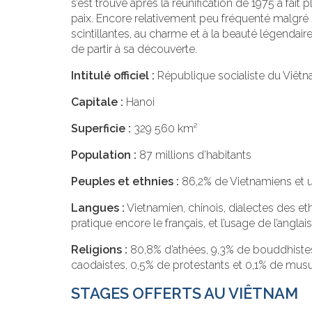
s’est trouvé après la réunification de 1975 a fait 
paix. Encore relativement peu fréquenté malgré s
scintillantes, au charme et à la beauté légendair
de partir à sa découverte.
Intitulé officiel :
République socialiste du Viêt
Capitale :
Hanoi
Superficie :
329 560 km²
Population :
87 millions d’habitants
Peuples et ethnies :
86,2% de Vietnamiens et u
Langues :
Vietnamien, chinois, dialectes des e
pratique encore le français, et l’usage de l’ang
Religions :
80,8% d’athées, 9,3% de bouddhistes
caodaistes, 0,5% de protestants et 0,1% de mus
STAGES OFFERTS AU VIÊTNAM