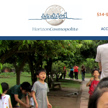
Close
514-
ACC