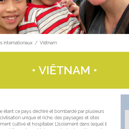
s internationaux
Viêtnam
• VIÊTNAM •
 étant ce pays déchiré et bombardé par plusieurs
ivilisation unique et riche, des paysages et sites
ment cultivé et hospitalier. L’isolement dans lequel il