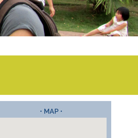
• MAP •